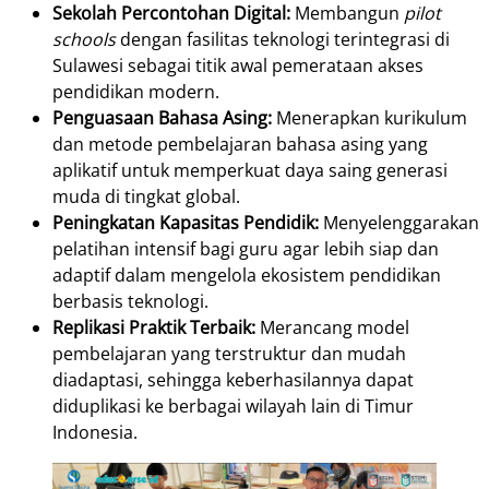
Sekolah Percontohan Digital:
Membangun
pilot
schools
dengan fasilitas teknologi terintegrasi di
Sulawesi sebagai titik awal pemerataan akses
pendidikan modern.
Penguasaan Bahasa Asing:
Menerapkan kurikulum
dan metode pembelajaran bahasa asing yang
aplikatif untuk memperkuat daya saing generasi
muda di tingkat global.
Peningkatan Kapasitas Pendidik:
Menyelenggarakan
pelatihan intensif bagi guru agar lebih siap dan
adaptif dalam mengelola ekosistem pendidikan
berbasis teknologi.
Replikasi Praktik Terbaik:
Merancang model
pembelajaran yang terstruktur dan mudah
diadaptasi, sehingga keberhasilannya dapat
diduplikasi ke berbagai wilayah lain di Timur
Indonesia.