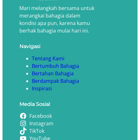
Mari melangkah bersama untuk
merangkai bahagia dalam
kondisi apa pun, karena kamu
berhak bahagia mulai hari ini.
Navigasi
Tentang Kami
Bertumbuh Bahagia
Bertahan Bahagia
Berdampak Bahagia
Inspirasi
Media Sosial
Facebook
Instagram
TikTok
YouTube