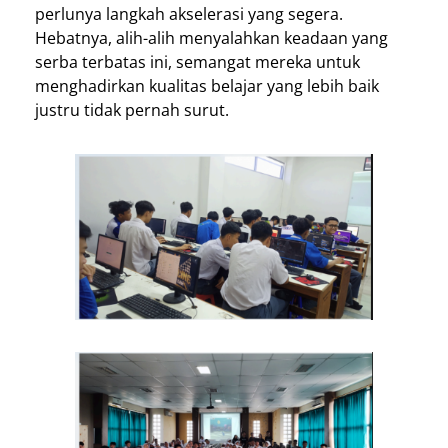
perlunya langkah akselerasi yang segera.
Hebatnya, alih-alih menyalahkan keadaan yang
serba terbatas ini, semangat mereka untuk
menghadirkan kualitas belajar yang lebih baik
justru tidak pernah surut.