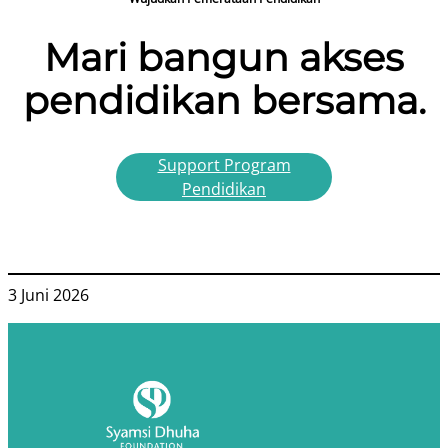
Mari bangun akses
pendidikan bersama.
Support Program
Pendidikan
3 Juni 2026