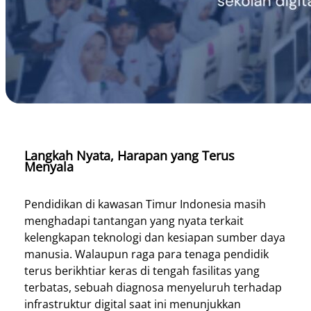
Langkah Nyata, Harapan yang Terus
Menyala
Pendidikan di kawasan Timur Indonesia masih
menghadapi tantangan yang nyata terkait
kelengkapan teknologi dan kesiapan sumber daya
manusia. Walaupun raga para tenaga pendidik
terus berikhtiar keras di tengah fasilitas yang
terbatas, sebuah diagnosa menyeluruh terhadap
infrastruktur digital saat ini menunjukkan