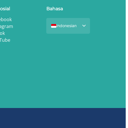
osial
Bahasa
ebook
tagram
Indonesian
Tok
English
Tube