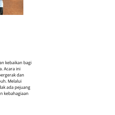
an kebaikan bagi
. Acara ini
bergerak dan
uh. Melalui
idak ada pejuang
an kebahagiaan