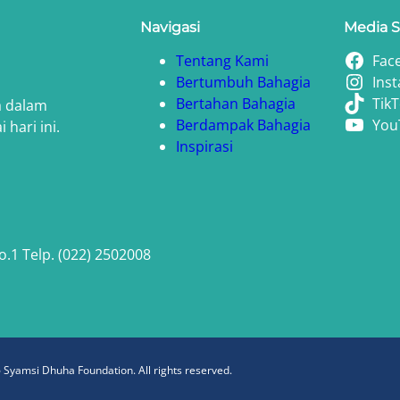
Navigasi
Media S
Tentang Kami
Fac
Bertumbuh Bahagia
Ins
Bertahan Bahagia
Tik
a dalam
Berdampak Bahagia
You
hari ini.
Inspirasi
No.1 Telp. (022) 2502008
 Syamsi Dhuha Foundation. All rights reserved.